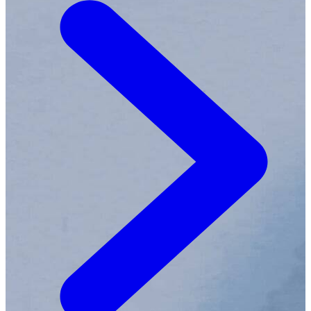
werkte Johanna als proeflezer voor diverse literaire
uitgeverijen. Inmiddels is ze fulltime corrector,
persklaarmaker en vertaler. Ze werkt het liefst van laat
op de middag tot diep in de nacht. Als ze vastzit met een
vertaling loopt ze het liefst door nachtelijk Amsterdam
om haar hoofd vrij te maken en nieuwe inspiratie op te
doen.Ze woont in Amsterdam met haar twee katten:
Frederik en Louis.