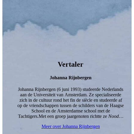
Vertaler
Johanna Rijnbergen
Johanna Rijnbergen (6 juni 1993) studeerde Nederlands
aan de Universiteit van Amsterdam. Ze specialiseerde
zich in de cultuur rond het fin de siècle en studeerde af
op de vriendschappen tussen de schilders van de Haagse
School en de Amsterdamse school met de
Tachtigers.Met een groep jaargenoten richtte ze
Noodlot
op, een literaire cirkel waarbij gezamenlijk wordt
Meer over Johanna Rijnbergen
gegeten, gedronken en over literatuur wordt gesproken,
geheel in stijl van het fin de siècle.Al tijdens haar studie