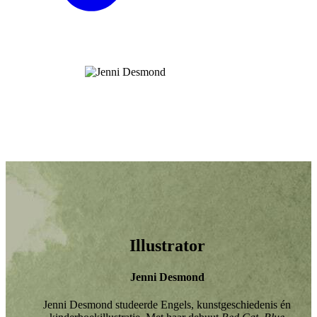
Illustrator
Jenni Desmond
Jenni Desmond studeerde Engels, kunstgeschiedenis én