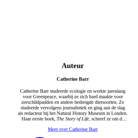
Auteur
Catherine Barr
Catherine Barr studeerde ecologie en werkte jarenlang
voor Greenpeace, waarbij ze zich hard maakte voor
zeeschildpadden en andere bedreigde diersoorten. Ze
studeerde vervolgens journalistiek en ging aan de slag
als redacteur bij het Natural History Museum in Londen.
Haar eerste boek,
The Story of Life
, schreef ze om de
evolutie aan haar dochters uit te leggen, die net op de
Meer over Catherine Barr
basisschool zaten. Daarna is ze niet meer met schrijven
opgehouden.