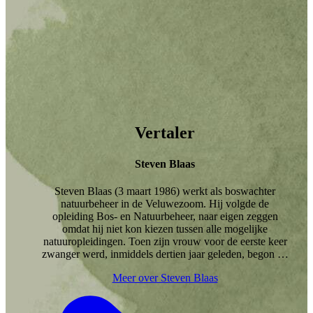
Vertaler
Steven Blaas
Steven Blaas (3 maart 1986) werkt als boswachter
natuurbeheer in de Veluwezoom. Hij volgde de
opleiding Bos- en Natuurbeheer, naar eigen zeggen
omdat hij niet kon kiezen tussen alle mogelijke
natuuropleidingen. Toen zijn vrouw voor de eerste keer
zwanger werd, inmiddels dertien jaar geleden, begon hij
natuurboeken voor kinderen te verzamelen. Daarin
Meer over Steven Blaas
kwam hij zoveel fouten tegen dat hij zich bij
verschillende uitgevers aanmeldde als corrector voor
natuurboeken. Bij Lemniscaat is hij inmiddels de vaste