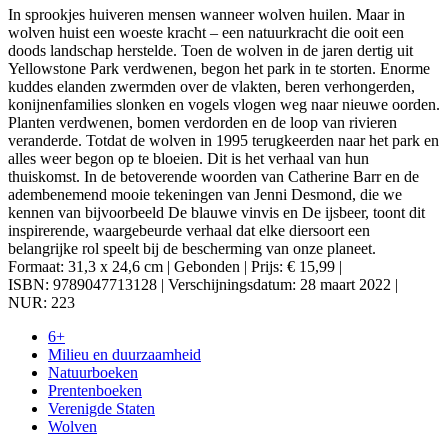
In sprookjes huiveren mensen wanneer wolven huilen. Maar in
wolven huist een woeste kracht – een natuurkracht die ooit een
doods landschap herstelde. Toen de wolven in de jaren dertig uit
Yellowstone Park verdwenen, begon het park in te storten. Enorme
kuddes elanden zwermden over de vlakten, beren verhongerden,
konijnenfamilies slonken en vogels vlogen weg naar nieuwe oorden.
Planten verdwenen, bomen verdorden en de loop van rivieren
veranderde. Totdat de wolven in 1995 terugkeerden naar het park en
alles weer begon op te bloeien. Dit is het verhaal van hun
thuiskomst. In de betoverende woorden van Catherine Barr en de
adembenemend mooie tekeningen van Jenni Desmond, die we
kennen van bijvoorbeeld De blauwe vinvis en De ijsbeer, toont dit
inspirerende, waargebeurde verhaal dat elke diersoort een
belangrijke rol speelt bij de bescherming van onze planeet.
Formaat: 31,3 x 24,6 cm | Gebonden | Prijs: € 15,99 |
ISBN: 9789047713128 | Verschijningsdatum: 28 maart 2022 |
NUR: 223
6+
Milieu en duurzaamheid
Natuurboeken
Prentenboeken
Verenigde Staten
Wolven