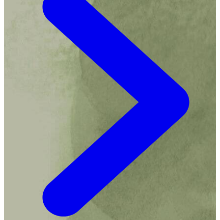
vertaler van de titels in de imprint
Lemniscaat
Natuurlijk!
Als hij niet vertaalt of werkt, is hij met zijn
zoons Johan en Willem te vinden op de Posbank, waar
ze wandelen, hutten bouwen, bomen klimmen en andere
avonturen beleven. Volgens Steven is de Posbank de
mooiste plek op aarde. Steven Blaas woont met zijn
vrouw en twee zoons in Dieren.