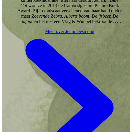
kinderboekillustratie. Met haar debuut
Red Cat, Blue
Cat
won ze in 2013 de Cambridgeshire Picture Book
Award. Bij Lemniscaat verschenen van haar hand onder
meer
Zoevende Zebra
,
Alberts boom
,
De ijsbeer, De
olifant
en het met een Vlag & Wimpel bekroonde
De
blauwe vinvis
. Samen met Mike Unwin maakte ze
Meer over Jenni Desmond
Migratie
en
Dit is thuis
.Jenni woont in Londen en heeft
handen die óf onder de verfspetters, óf onder de modder
en aarde zitten van het werken in haar tuin!