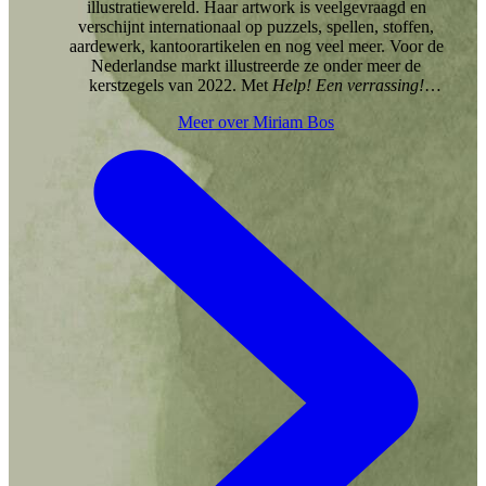
illustratiewereld. Haar artwork is veelgevraagd en
verschijnt internationaal op puzzels, spellen, stoffen,
aardewerk, kantoorartikelen en nog veel meer. Voor de
Nederlandse markt illustreerde ze onder meer de
kerstzegels van 2022. Met
Help! Een verrassing!
maakte ze haar veelgeprezen prentenboekendebuut. Dat
Meer over Miriam Bos
viel in de smaak: in 2024 werd het verkozen tot
Prentenboek van het Jaar. Over het vrolijke duo August
en Suusje verschenen ook
Cadeautje!
en
Lekker alleen!