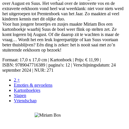
over August en Suus. Het verhaal over de introverte vos en de
extraverte eekhoorn vond heel wat weerklank: niet voor niets werd
het uitgeroepen tot Prentenboek van het Jaar. Zo maakten al veel
kinderen kennis met dit olijke duo.
Voor hun jongere broertjes en zusjes maakte Miriam Bos een
kartonboekje waarbij Suus de boel weer flink op stelten zet. Ze
komt logeren bij August. Of die daarop zit te wachten is maar de
vraag… Wordt het een leuk logeerpartijtje of kan Suus voortaan
beter thuisblijven? Eén ding is zeker: het is nooit saai met zo’n
stuiterende eekhoorn op bezoek!
Formaat: 17,0 x 17,0 cm | Kartonboek | Prijs: € 11,99 |
ISBN: 9789047716389 | pagina's: 12 | Verschijningsdatum: 24
september 2024 | NUR: 271
2 +
Emoties & gevoelens
Kartonboekjes
Slapen
Vriendschap