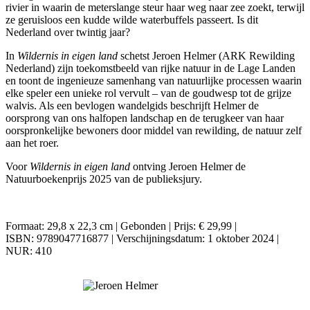
rivier in waarin de meterslange steur haar weg naar zee zoekt, terwijl
ze geruisloos een kudde wilde waterbuffels passeert. Is dit
Nederland over twintig jaar?
In
Wildernis in eigen land
schetst Jeroen Helmer (ARK Rewilding
Nederland) zijn toekomstbeeld van rijke natuur in de Lage Landen
en toont de ingenieuze samenhang van natuurlijke processen waarin
elke speler een unieke rol vervult – van de goudwesp tot de grijze
walvis. Als een bevlogen wandelgids beschrijft Helmer de
oorsprong van ons halfopen landschap en de terugkeer van haar
oorspronkelijke bewoners door middel van rewilding, de natuur zelf
aan het roer.
Voor
Wildernis in eigen land
ontving Jeroen Helmer de
Natuurboekenprijs 2025 van de publieksjury.
Formaat: 29,8 x 22,3 cm | Gebonden | Prijs: € 29,99 |
ISBN: 9789047716877 | Verschijningsdatum: 1 oktober 2024 |
NUR: 410