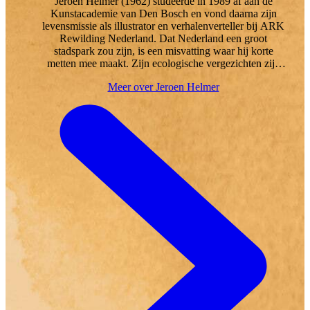
Jeroen Helmer (1962) studeerde in 1989 af aan de
Kunstacademie van Den Bosch en vond daarna zijn
levensmissie als illustrator en verhalenverteller bij ARK
Rewilding Nederland. Dat Nederland een groot
stadspark zou zijn, is een misvatting waar hij korte
metten mee maakt. Zijn ecologische vergezichten zijn
op veel plekken in ons land al realiteit geworden. De
Meer over Jeroen Helmer
‘verhaaltekeningen’ van Helmer zijn in veertien landen
uitgebracht, worden gebruikt door wetenschappers en
bewonderaars en bereiken een internationaal publiek.