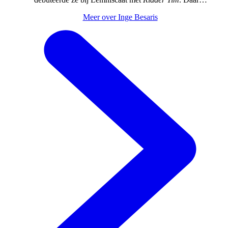
volgden de jeugdromans
Takkenhoofd
en
Camping
Meer over Inge Besaris
Beppe
en het liedjesprentenboek
De schreeuw van de
meeuw en ander gesnater.