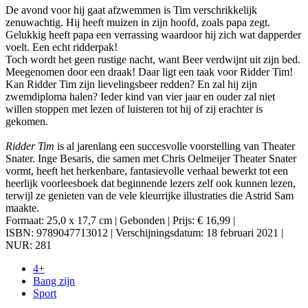
De avond voor hij gaat afzwemmen is Tim verschrikkelijk
zenuwachtig. Hij heeft muizen in zijn hoofd, zoals papa zegt.
Gelukkig heeft papa een verrassing waardoor hij zich wat dapperder
voelt. Een echt ridderpak!
Toch wordt het geen rustige nacht, want Beer verdwijnt uit zijn bed.
Meegenomen door een draak! Daar ligt een taak voor Ridder Tim!
Kan Ridder Tim zijn lievelingsbeer redden? En zal hij zijn
zwemdiploma halen? Ieder kind van vier jaar en ouder zal niet
willen stoppen met lezen of luisteren tot hij of zij erachter is
gekomen.
Ridder Tim
is al jarenlang een succesvolle voorstelling van Theater
Snater. Inge Besaris, die samen met Chris Oelmeijer Theater Snater
vormt, heeft het herkenbare, fantasievolle verhaal bewerkt tot een
heerlijk voorleesboek dat beginnende lezers zelf ook kunnen lezen,
terwijl ze genieten van de vele kleurrijke illustraties die Astrid Sam
maakte.
Formaat: 25,0 x 17,7 cm | Gebonden | Prijs: € 16,99 |
ISBN: 9789047713012 | Verschijningsdatum: 18 februari 2021 |
NUR: 281
4+
Bang zijn
Sport