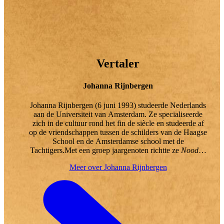
Vertaler
Johanna Rijnbergen
Johanna Rijnbergen (6 juni 1993) studeerde Nederlands
aan de Universiteit van Amsterdam. Ze specialiseerde
zich in de cultuur rond het fin de siècle en studeerde af
op de vriendschappen tussen de schilders van de Haagse
School en de Amsterdamse school met de
Tachtigers.Met een groep jaargenoten richtte ze
Noodlot
op, een literaire cirkel waarbij gezamenlijk wordt
Meer over Johanna Rijnbergen
gegeten, gedronken en over literatuur wordt gesproken,
geheel in stijl van het fin de siècle.Al tijdens haar studie
werkte Johanna als proeflezer voor diverse literaire
uitgeverijen. Inmiddels is ze fulltime corrector,
persklaarmaker en vertaler. Ze werkt het liefst van laat
op de middag tot diep in de nacht. Als ze vastzit met een
vertaling loopt ze het liefst door nachtelijk Amsterdam