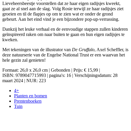
Lieveheersbeestje voorstellen dat ze haar eigen radijsjes kweekt,
gaat ze al snel aan de slag. Volg Rosie terwijl ze haar radijsjes ziet
groeien en til de flapjes op om te zien wat er onder de grond
gebeurt. Aan het eind vind je een bijzondere pop-up-verrassing.
Dankzij het leuke verhaal en de eenvoudige stappen zullen kinderen
geïnspireerd raken om naar buiten te gaan en hun eigen radijsjes te
kweken.
Met tekeningen van de illustrator van
De Gruffalo
, Axel Scheffler, is
deze natuurserie van de Engelse National Trust er een waarvan het
hele gezin zal genieten!
Formaat: 26,0 x 26,0 cm | Gebonden | Prijs: € 15,99 |
ISBN: 9789047715993 | pagina's: 16 | Verschijningsdatum: 28
maart 2024 | NUR: 223
4+
Planten en bomen
Prentenboeken
Tuin