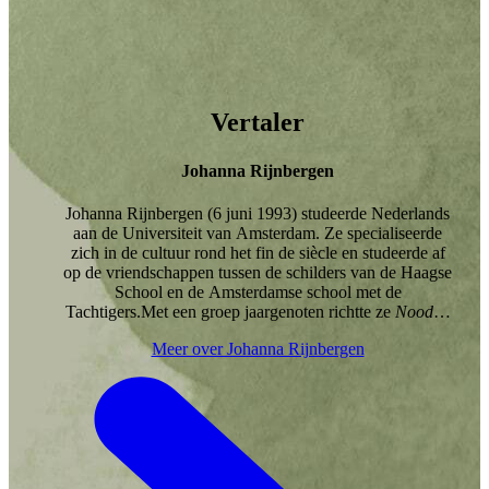
Vertaler
Johanna Rijnbergen
Johanna Rijnbergen (6 juni 1993) studeerde Nederlands
aan de Universiteit van Amsterdam. Ze specialiseerde
zich in de cultuur rond het fin de siècle en studeerde af
op de vriendschappen tussen de schilders van de Haagse
School en de Amsterdamse school met de
Tachtigers.Met een groep jaargenoten richtte ze
Noodlot
op, een literaire cirkel waarbij gezamenlijk wordt
Meer over Johanna Rijnbergen
gegeten, gedronken en over literatuur wordt gesproken,
geheel in stijl van het fin de siècle.Al tijdens haar studie
werkte Johanna als proeflezer voor diverse literaire
uitgeverijen. Inmiddels is ze fulltime corrector,
persklaarmaker en vertaler. Ze werkt het liefst van laat
op de middag tot diep in de nacht. Als ze vastzit met een
vertaling loopt ze het liefst door nachtelijk Amsterdam
om haar hoofd vrij te maken en nieuwe inspiratie op te