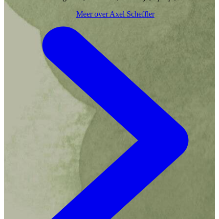
Nederland. Het werk van Axel Scheffler is
Meer over Axel Scheffler
verschillende keren geëxposeerd en werd diverse malen
bekroond.
De Gruffalo
is zijn beroemdste creatie.Hij is
ambassadeur van de liefdadigheidsorganisatie Three
Peas.