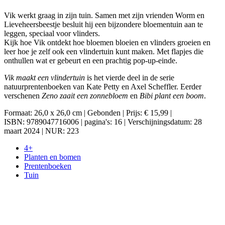
Vik werkt graag in zijn tuin. Samen met zijn vrienden Worm en
Lieveheersbeestje besluit hij een bijzondere bloementuin aan te
leggen, speciaal voor vlinders.
Kijk hoe Vik ontdekt hoe bloemen bloeien en vlinders groeien en
leer hoe je zelf ook een vlindertuin kunt maken. Met flapjes die
onthullen wat er gebeurt en een prachtig pop-up-einde.
Vik maakt een vlindertuin
is het vierde deel in de serie
natuurprentenboeken van Kate Petty en Axel Scheffler. Eerder
verschenen
Zeno zaait een zonnebloem
en
Bibi plant een boom
.
Formaat: 26,0 x 26,0 cm | Gebonden | Prijs: € 15,99 |
ISBN: 9789047716006 | pagina's: 16 | Verschijningsdatum: 28
maart 2024 | NUR: 223
4+
Planten en bomen
Prentenboeken
Tuin