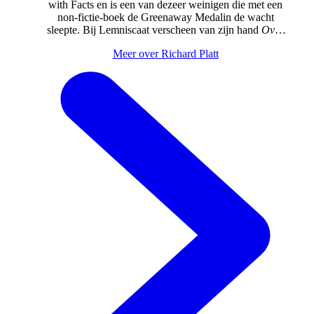
with Facts en is een van dezeer weinigen die met een
non-fictie-boek de Greenaway Medalin de wacht
sleepte. Bij Lemniscaat verscheen van zijn hand
Over
alles
en
Een wereld vol ontdekkingen
.
Meer over Richard Platt
WWW.RICHARDPLATT.CO.UK