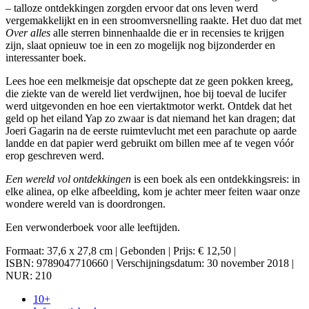
– talloze ontdekkingen zorgden ervoor dat ons leven werd
vergemakkelijkt en in een stroomversnelling raakte. Het duo dat met
Over alles
alle sterren binnenhaalde die er in recensies te krijgen
zijn, slaat opnieuw toe in een zo mogelijk nog bijzonderder en
interessanter boek.
Lees hoe een melkmeisje dat opschepte dat ze geen pokken kreeg,
die ziekte van de wereld liet verdwijnen, hoe bij toeval de lucifer
werd uitgevonden en hoe een viertaktmotor werkt. Ontdek dat het
geld op het eiland Yap zo zwaar is dat niemand het kan dragen; dat
Joeri Gagarin na de eerste ruimtevlucht met een parachute op aarde
landde en dat papier werd gebruikt om billen mee af te vegen vóór
erop geschreven werd.
Een wereld vol ontdekkingen
is een boek als een ontdekkingsreis: in
elke alinea, op elke afbeelding, kom je achter meer feiten waar onze
wondere wereld van is doordrongen.
Een verwonderboek voor alle leeftijden.
Formaat: 37,6 x 27,8 cm | Gebonden | Prijs: € 12,50 |
ISBN: 9789047710660 | Verschijningsdatum: 30 november 2018 |
NUR: 210
10+