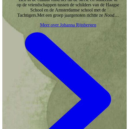
op de vriendschappen tussen de schilders van de Haagse
School en de Amsterdamse school met de
Tachtigers.Met een groep jaargenoten richtte ze
Noodlot
op, een literaire cirkel waarbij gezamenlijk wordt
Meer over Johanna Rijnbergen
gegeten, gedronken en over literatuur wordt gesproken,
geheel in stijl van het fin de siècle.Al tijdens haar studie
werkte Johanna als proeflezer voor diverse literaire
uitgeverijen. Inmiddels is ze fulltime corrector,
persklaarmaker en vertaler. Ze werkt het liefst van laat
op de middag tot diep in de nacht. Als ze vastzit met een
vertaling loopt ze het liefst door nachtelijk Amsterdam
om haar hoofd vrij te maken en nieuwe inspiratie op te
doen.Ze woont in Amsterdam met haar twee katten:
Frederik en Louis.