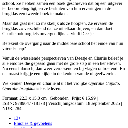
school. Ze hebben samen een boek geschreven dat bij een uitgever
ter beoordeling ligt, en ze besluiten van hun ervaringen in de
brugklas een tweede boek te maken.
Maar dat gaat niet zo makkelijk als ze hoopten. Ze ervaren de
brugklas zo verschillend dat ze uit elkaar drijven, en dan doet
Charlie ook nog iets onvergeeflijks… vindt Deesje.
Betekent de overgang naar de middelbare school het einde van hun
vriendschap?
Vanuit de wisselende perspectieven van Deesje en Charlie beleef je
alle emoties die gepaard gaan met de grote stap in een tienerleven.
Nu eens hilarisch, dan weer verrassend en bij vlagen ontroerend. En
daarnaast krijg je een kijkje in de keuken van de uitgeefwereld.
We kennen Deesje en Charlie al uit het vrolijke
Operatie Cupido
.
Operatie brugklas
is los te lezen.
Formaat: 22,3 x 15,0 cm | Gebonden | Prijs: € 15,99 |
ISBN: 9789047718178 | Verschijningsdatum: 18 september 2025 |
NUR: 284
13+
Emoties & gevoelens