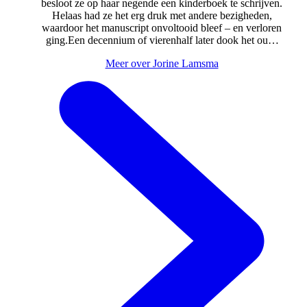
besloot ze op haar negende een kinderboek te schrijven.
Helaas had ze het erg druk met andere bezigheden,
waardoor het manuscript onvoltooid bleef – en verloren
ging.Een decennium of vierenhalf later dook het oude
idee voor een kinderboek weer op, maar ja, een kind
Meer over Jorine Lamsma
was ze niet meer. Ging zij ook zo’n belachelijke
volwassene worden die kinderboeken schreef? Het
gekke was: ze voelde zich nog steeds het meisje van
negen. En dat meisje had zin om te schrijven. Dan maar
belachelijk.