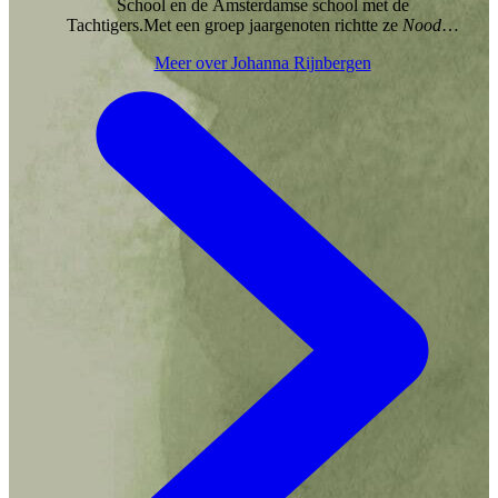
School en de Amsterdamse school met de
Tachtigers.Met een groep jaargenoten richtte ze
Noodlot
op, een literaire cirkel waarbij gezamenlijk wordt
Meer over Johanna Rijnbergen
gegeten, gedronken en over literatuur wordt gesproken,
geheel in stijl van het fin de siècle.Al tijdens haar studie
werkte Johanna als proeflezer voor diverse literaire
uitgeverijen. Inmiddels is ze fulltime corrector,
persklaarmaker en vertaler. Ze werkt het liefst van laat
op de middag tot diep in de nacht. Als ze vastzit met een
vertaling loopt ze het liefst door nachtelijk Amsterdam
om haar hoofd vrij te maken en nieuwe inspiratie op te
doen.Ze woont in Amsterdam met haar twee katten:
Frederik en Louis.