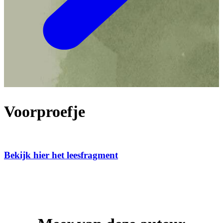
Voorproefje
Bekijk hier het leesfragment