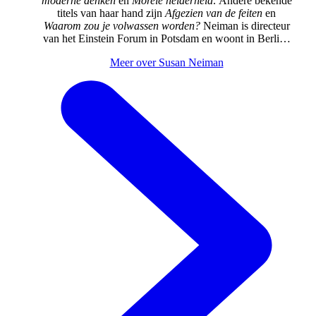
moderne denken
en
Morele helderheid
. Andere bekende
titels van haar hand zijn
Afgezien van de feiten
en
Waarom zou je volwassen worden?
Neiman is directeur
van het Einstein Forum in Potsdam en woont in Berlijn.
Ze studeerde filosofie in Harvard en Berlijn en was
Meer over Susan Neiman
hoogleraar filosofie aan de universiteiten van Yale en
Tel Aviv. In 2014 ontving ze de prestigieuze
Spinozalens. 'Laten we idealen niet afmeten aan de
realiteit, maar de realiteit beoordelen aan de hand van
idealen.' - Susan Neiman