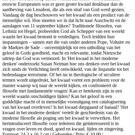
eeuwse Europeanen was er geen groter kwaad denkbaar dan de
aardbeving van Lissabon, die als een straf van God werd gezien.
Vandaag de dag beschouwen we het kwaad als een product van de
menselijke wil. Hoe moeten we in dat licht naar Auschwitz en de
aanslagen van 11 september kijken? Traditionele filosofen, van
Leibniz tot Hegel, probeerden God als Schepper van een wereld
waarin het kwaad bestond te verdedigen. Toch leidden hun
inspanningen – samen met die van onder anderen Pope, Voltaire en
de Markies de Sade – onvermijdelijk tot een uitholling van het
geloof in Gods goedheid, macht en relevantie, totdat Nietzsche
uitriep dat God was vermoord. In 'Het kwaad in het moderne
denken' onderzoekt Susan Neiman hoe ons denken over het kwaad
zich sinds de Verlichting heeft ontwikkeld, van de Inquisitie tot het
hedendaagse terrorisme. Of het nu in theologische of seculiere
termen wordt uitgedrukt, het kwaad vormt een probleem voor de
manier waarop wij naar de wereld kijken, en confronteert de
filosofie met fundamentele vragen: Kan er betekenis zijn in een
wereld waarin onschuldigen lijden? Kan het geloof in een
goddelijke macht of in menselijke vooruitgang een catalogisering
van het kwaad overleven? Is het kwaad diepgaand of banaal? 'Het
kwaad in het moderne denken' vertelt de geschiedenis van de
moderne filosofie als poging om het kwaad te verwerken. Het
herintroduceert filosofie voor iedereen die geïnteresseerd is in
vragen over leven en dood, goed en kwaad, lijden en zingeving.
Formaat: 24,2 x 16,3 cm | Gebonden | Prijs: € 10,00 |