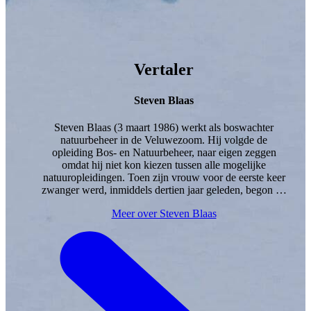
Vertaler
Steven Blaas
Steven Blaas (3 maart 1986) werkt als boswachter
natuurbeheer in de Veluwezoom. Hij volgde de
opleiding Bos- en Natuurbeheer, naar eigen zeggen
omdat hij niet kon kiezen tussen alle mogelijke
natuuropleidingen. Toen zijn vrouw voor de eerste keer
zwanger werd, inmiddels dertien jaar geleden, begon hij
natuurboeken voor kinderen te verzamelen. Daarin
Meer over Steven Blaas
kwam hij zoveel fouten tegen dat hij zich bij
verschillende uitgevers aanmeldde als corrector voor
natuurboeken. Bij Lemniscaat is hij inmiddels de vaste
vertaler van de titels in de imprint
Lemniscaat
Natuurlijk!
Als hij niet vertaalt of werkt, is hij met zijn
zoons Johan en Willem te vinden op de Posbank, waar
ze wandelen, hutten bouwen, bomen klimmen en andere
avonturen beleven. Volgens Steven is de Posbank de