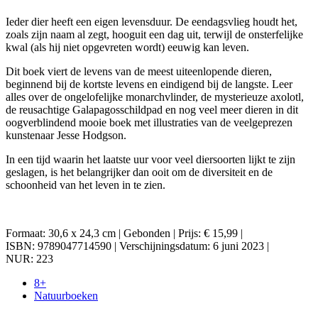
Ieder dier heeft een eigen levensduur. De eendagsvlieg houdt het,
zoals zijn naam al zegt, hooguit een dag uit, terwijl de onsterfelijke
kwal (als hij niet opgevreten wordt) eeuwig kan leven.
Dit boek viert de levens van de meest uiteenlopende dieren,
beginnend bij de kortste levens en eindigend bij de langste. Leer
alles over de ongelofelijke monarchvlinder, de mysterieuze axolotl,
de reusachtige Galapagosschildpad en nog veel meer dieren in dit
oogverblindend mooie boek met illustraties van de veelgeprezen
kunstenaar Jesse Hodgson.
In een tijd waarin het laatste uur voor veel diersoorten lijkt te zijn
geslagen, is het belangrijker dan ooit om de diversiteit en de
schoonheid van het leven in te zien.
Formaat: 30,6 x 24,3 cm | Gebonden | Prijs: € 15,99 |
ISBN: 9789047714590 | Verschijningsdatum: 6 juni 2023 |
NUR: 223
8+
Natuurboeken