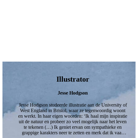
Illustrator
Jesse Hodgson
Jesse Hodgson studeerde illustratie aan de University of
West England in Bristol, waar ze tegenwoordig woont
en werkt. In haar eigen woorden: ‘Ik haal mijn inspiratie
uit de natuur en probeer zo veel mogelijk naar het leven
te tekenen (…) Ik geniet ervan om sympathieke en
grappige karakters neer te zetten en merk dat ik vaak