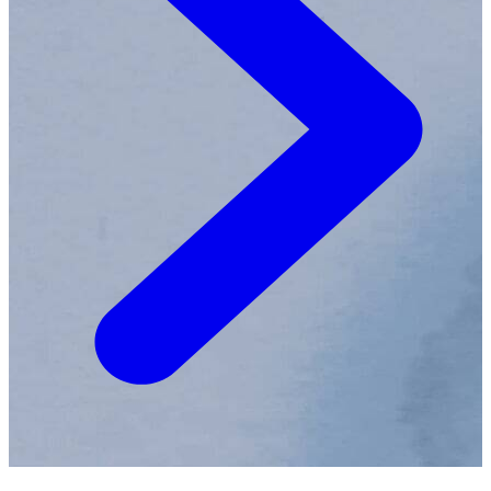
mooiste plek op aarde. Steven Blaas woont met zijn
vrouw en twee zoons in Dieren.