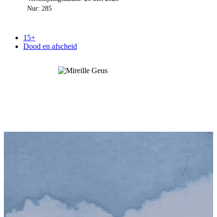
Nur: 285
15+
Dood en afscheid