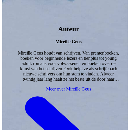
Auteur
Mireille Geus
Mireille Geus houdt van schrijven. Van prentenboeken,
boeken voor beginnende lezers en tienplus tot young
adult, romans voor volwassenen en boeken over de
kunst van het schrijven. Ook helpt ze als schrijfcoach
nieuwe schrijvers om hun stem te vinden. Alweer
twintig jaar lang haalt ze het beste uit de door haar
geschapen werelden en personages en bereikt ze de
Meer over Mireille Geus
harten van vele kinderen. Voor haar jeugdboek
Big
won
ze de Gouden Griffel. Haar werk verscheen in tien
landen.