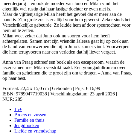
meerderjarig – en ook de moeder van Juno en Milan vindt het
eigenlijk wel rustig dat haar lastige dochter er even niet is.
Maar de vijftienjarige Milan heeft het gevoel dat er meer aan de
hand is. Zijn grote zus is er altijd voor hem geweest. Zeker sinds het
Verschrikkelijke gebeurde. Ze leidde hem af door speurtochten voor
hem uit te zetten.
Milan weet zeker dat Juno ook nu sporen voor hem heeft
achtergelaten. Samen met zijn vriendin Jaleesa gaat hij op zoek aan
de hand van voorwerpen die hij in Juno’s kamer vindt. Voorwerpen
die hem terugvoeren naar een verleden dat hij liever vergeet.
Anna van Praag schreef een boek als een escaperoom, waarin de
lezer samen met Milan verstrikt raakt. Een youngadultroman over
familie en geheimen die te groot zijn om te dragen – Anna van Praag
op haar best.
Formaat: 22,4 x 15,0 cm | Gebonden | Prijs: € 16,99 |
ISBN: 9789047719038 | Verschijningsdatum: 23 april 2026 |
NUR: 285
15+
Broers en zussen
Familie en thuis
Jeugdboeken
Liefde en vriendschap