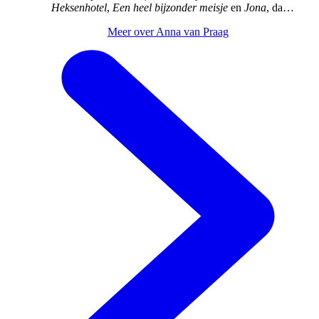
Heksenhotel
,
Een heel bijzonder meisje
en
Jona
, dat
werd genomineerd voor het Beste Boek voor Jongeren
Meer over Anna van Praag
en De Kleine Cervantes.