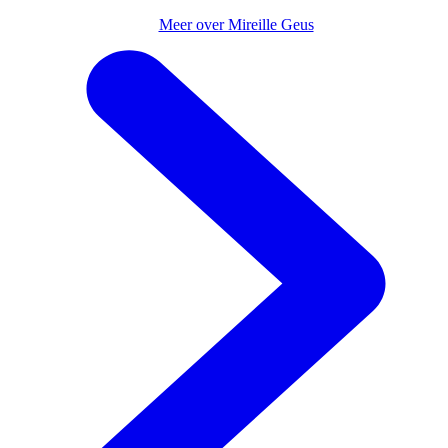
geschapen werelden en personages en bereikt ze de
Meer over Mireille Geus
harten van vele kinderen. Voor haar jeugdboek
Big
won
ze de Gouden Griffel. Haar werk verscheen in tien
landen.