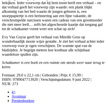
bekijken. Ieder voorwerp dat hij hem toont heeft een verhaal – en
dat verhaal geeft het voorwerp zijn waarde: een plank blijkt
afkomstig van het bed waarin de jongen geboren is, een
snoeppapiertje is een herinnering aan een fijne vakantie, de
verschrompelde narcissen waren een cadeau van een grootmoeder
die niet meer leeft… zelfs het afgescheurde kaartje dat toegang gaf
tot de schatkamer vormt weer een schat op zich!
Evy Van Guyse geeft het verhaal van Mireille Geus op
wonderbaarlijk mooie wijze gestalte. Je ziet het verhaal achter ieder
voorwerp voor je ogen verschijnen. De warmte spat van de
bladzijden. Je begrijpt meteen hoe kostbaar alle schijnbaar
waardeloze spullen zijn.
Schatkamer is een boek en een ruimte om steeds weer naar terug te
keren.
Formaat: 29,0 x 22,1 cm | Gebonden | Prijs: € 15,99 |
ISBN: 9789047713920 | Verschijningsdatum: 9 juni 2022 |
NUR: 273
4+
Avontuur
Prentenboeken