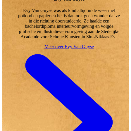
Evy Van Guyse was als kind altijd in de weer met
potlood en papier en het is dan ook geen wonder dat ze
in die richting doorstudeerde. Ze haalde een
bachelordiploma interieurvormgeving en volgde
grafische en illustratieve vormgeving aan de Stedelijke
Academie voor Schone Kunsten in Sint-Niklaas.Evy
woont in Zwijndrecht (BE) samen met haar man en drie
Meer over Evy Van Guyse
zonen. Ze illustreerde diverse boeken van Mireille Geus
en Maartje Kouwen.